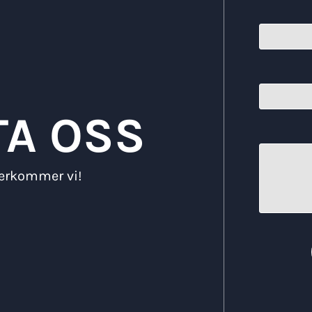
A OSS
återkommer vi!