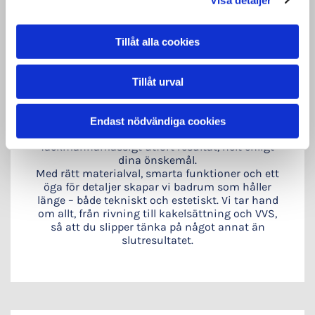
Tillåt alla cookies
Badrumsrenovering
Tillåt urval
Fräscha upp ditt badrum med en renovering
som kombinerar modern känsla med praktiska
Endast nödvändiga cookies
lösningar. Vi levererar ett tryggt, snyggt och
fackmannamässigt utfört resultat, helt enligt
dina önskemål.
Med rätt materialval, smarta funktioner och ett
öga för detaljer skapar vi badrum som håller
länge – både tekniskt och estetiskt. Vi tar hand
om allt, från rivning till kakelsättning och VVS,
så att du slipper tänka på något annat än
slutresultatet.